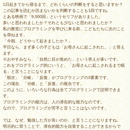
1日起きてから寝るまで、どれくらいの判断をすると思いますか？
プ
この記事を読むか読まないかを判断することも1回ですね。
とある映画で「9,000回」というセリフがありました。
多いと思われましたか？それとも少ないと思われましたか？
私の教室にプログラミングを学びに来る前、こどもたちに次のこと
を尋ねます。
「今朝、どうやって起きましたか？」
平日なら、まず多くの子どもは「お母さんに起こされた。」と答え
ます。
※おやすみなら、「自然に目が覚めた」という答えが多いです。
これをプログラミング的にいうと、「お母さんに起こされるまで眠
る」と言うことになります。
「順次」「分岐」「反復」がプログラミングの3要素です。
この場合、「分岐」と「反復」の複合です。
このように、いろいろな行為は全てプログラミングで説明できま
す。
プログラミングの能力は、人の潜在的な能力なのです。
なので、プログラミングが苦手と言うことはないのです。
では、なぜ、勉強した方が良いのか、と言うことになりますね。
明示的に習うことで、潜在的能力を自覚することができるからで