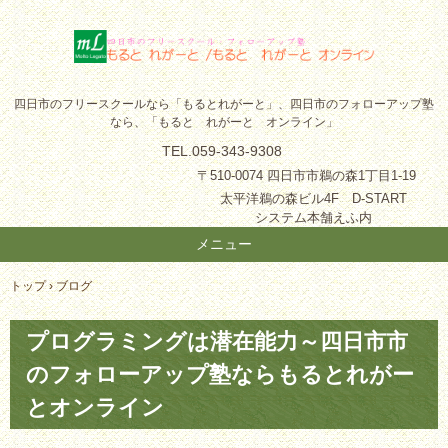
四日市のフリースクールなら「もるとれがーと」、四日市のフォローアップ塾
なら、「もると れがーと オンライン」
TEL.059-343-9308
〒510-0074 四日市市鵜の森1丁目1-19
太平洋鵜の森ビル4F D-START
システム本舗えふ内
メニュー
コ
トップ
›
ブログ
ン
テ
プログラミングは潜在能力～四日市市
ン
ツ
のフォローアップ塾ならもるとれがー
へ
ス
とオンライン
キ
ッ