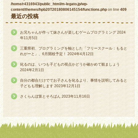
/home/r4316943/public_html/m-legato.jp/wp-
content/themes/hpb20T20180806145154/functions.php
on line
409
最近の投稿
お兄ちゃんが作って妹さんが楽しむゲームプログラミング
2024
年11月5日
三重県初、プログラミングを軸とした「フリースクール：もると
れがーと」、6月開校予定！
2024年4月12日
叱るのは、いつも子どもの視点かどうか確かめて観ましょう
2024年2月1日
自分の都合だけででお子さんを叱るより、事情を説明してみると
子どもも理解します
2023年12月1日
さくらんぼ算とそろばん
2023年11月16日